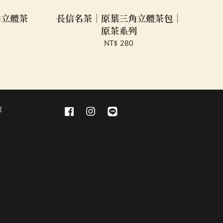
角立體茶
長信名茶｜原葉三角立體茶包｜
原茶系列
NT$ 280
號
Facebook
Instagram
Line