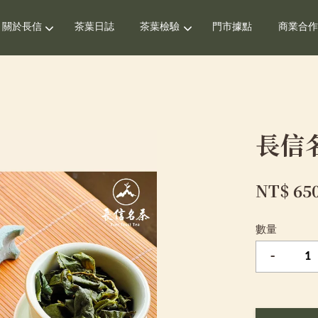
關於長信
茶葉日誌
茶葉檢驗
門市據點
商業合作
您的購物車目前還是空的。
長信
繼續購物
NT$ 65
數量
-