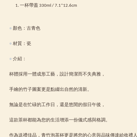
一杯帶蓋 330ml / 7.1*12.6cm
●
顏色：古青色
●
材質：瓷
●
介紹：
杯體採用一體成形工藝，設計簡潔而不失典雅，
手繪的竹子圖案更是點綴出自然的清新。
無論是在忙碌的工作日，還是悠閒的假日午後，
這款茶杯都能為您的生活增添一份儀式感與格調。
作為送禮佳品，青竹泡茶杯更是將您的心意與品味傳達給收禮