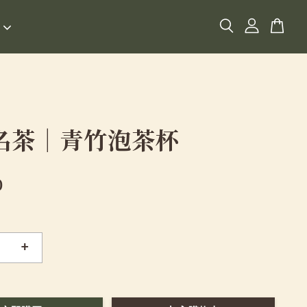
名茶｜青竹泡茶杯
0
+