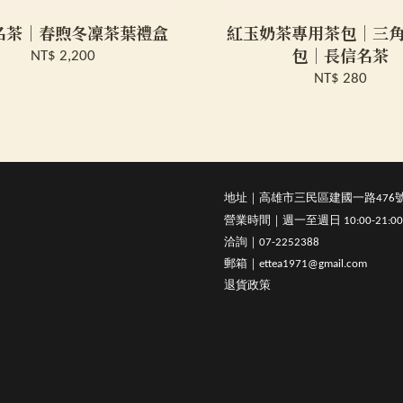
名茶｜春煦冬凜茶葉禮盒
紅玉奶茶專用茶包｜三
包｜長信名茶
NT$ 2,200
NT$ 280
地址｜高雄市三民區建國一路476
營業時間｜週一至週日 10:00-21:00
洽詢｜07-2252388
郵箱｜ettea1971@gmail.com
退貨政策