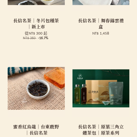
長信名茶｜冬片包種茶
長信名茶｜舞春錦雲禮
｜新上市
盒
從
NT$ 300
起
NT$ 1,458
NT$ 360
-16.7%
蜜香紅烏龍｜台東鹿野
長信名茶｜原葉三角立
｜長信名茶
體茶包｜原茶系列