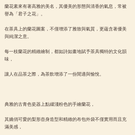
蘭花素來有著高雅的美名，其優美的形態與清香的氣息，常被
譽為「君子之花」。
在茶具上的蘭花圖案，不僅增添了雅致與氣質，更蘊含著優美
與純潔之意。
每一枝蘭花的精緻繪制，都如詩如畫地賦予茶具獨特的文化韻
味，
讓人在品茶之際，為茶飲增添了一份閒適與愉悅。
典雅的古青色瓷器上點綴淺粉色的手繪蘭花，
其嬌俏可愛的梨形壺身造型和精緻的布包外袋不僅實用而且充
滿美感，