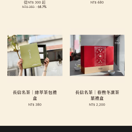
從
NT$ 300
起
NT$ 680
NT$ 360
-16.7%
長信名茶｜綠萃茶包禮
長信名茶｜春煦冬凜茶
盒
葉禮盒
NT$ 380
NT$ 2,200